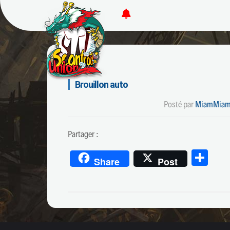
Brouillon auto
Posté par
MiamMiam
Partager :
Par
Share
Post