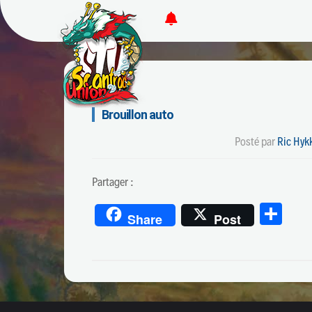
Brouillon auto
Posté par
Ric Hyk
Partager :
Par
Share
Post