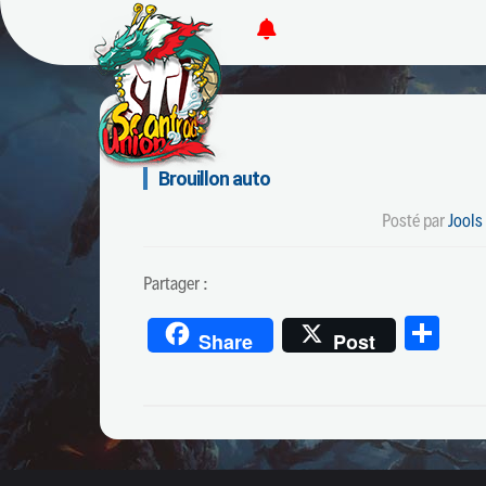
Brouillon auto
Posté par
Jools
Partager :
Par
Share
Post