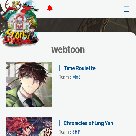
☰
webtoon
Time Roulette
Team :
MnS
Chronicles of Ling Yan
Team :
SHP