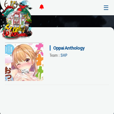
☰
Oppai Anthology
Team :
SHP