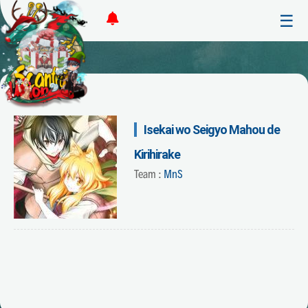
☰
Isekai wo Seigyo Mahou de
Kirihirake
Team :
MnS