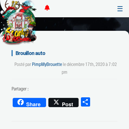
☰
Brouillon auto
Posté par
PimpMyBrouette
le
décembre 17th, 2020 à 7:02
pm
Partager :
Partager
Share
Post