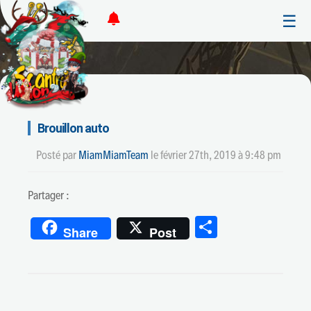
☰
Brouillon auto
Posté par
MiamMiamTeam
le
février 27th, 2019 à 9:48 pm
Partager :
Partager
Share
Post