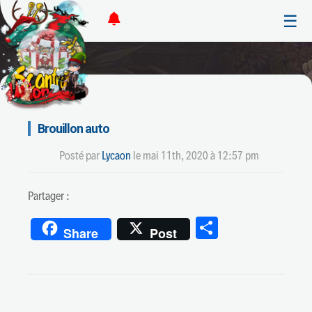
☰
Brouillon auto
Posté par
Lycaon
le
mai 11th, 2020 à 12:57 pm
Partager :
Partager
Share
Post