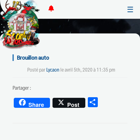
☰
Brouillon auto
Posté par
Lycaon
le
avril 5th, 2020 à 11:35 pm
Partager :
Partager
Share
Post