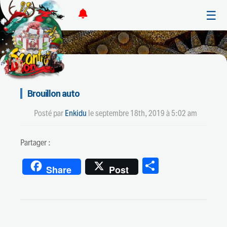
☰
Brouillon auto
Posté par
Enkidu
le
septembre 18th, 2019 à 5:02 am
Partager :
Partager
Share
Post