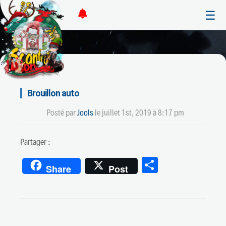
☰
Brouillon auto
Posté par
Jools
le
juillet 1st, 2019 à 8:17 pm
Partager :
Partager
Share
Post