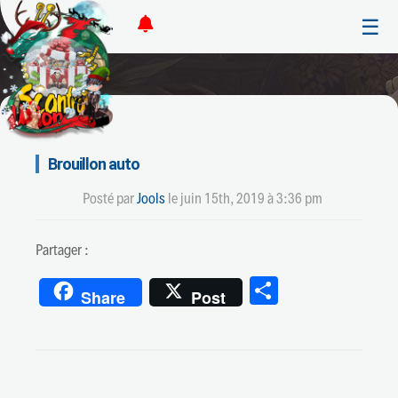
☰
Brouillon auto
Posté par
Jools
le
juin 15th, 2019 à 3:36 pm
Partager :
Partager
Share
Post