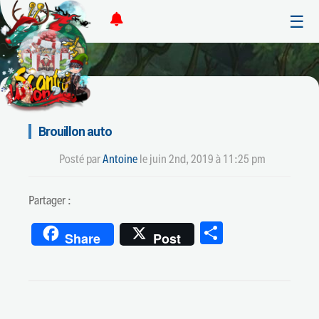
☰
Brouillon auto
Posté par
Antoine
le
juin 2nd, 2019 à 11:25 pm
Partager :
Partager
Share
Post