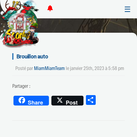
☰
Brouillon auto
Posté par
MiamMiamTeam
le
janvier 25th, 2023 à 5:58 pm
Partager :
Partager
Share
Post