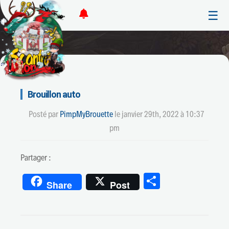
☰
Brouillon auto
Posté par
PimpMyBrouette
le
janvier 29th, 2022 à 10:37
pm
Partager :
Partager
Share
Post