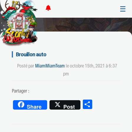
☰
Brouillon auto
Posté par
MiamMiamTeam
le
octobre 15th, 2021 à 6:37
pm
Partager :
Partager
Share
Post