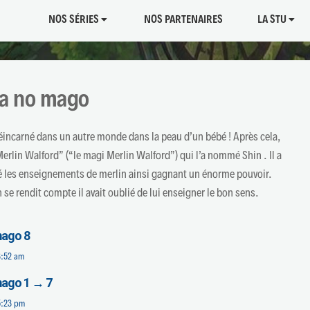
NOS SÉRIES
NOS PARTENAIRES
LA STU
a no mago
éincarné dans un autre monde dans la peau d’un bébé ! Après cela,
e Merlin Walford” (“le magi Merlin Walford”) qui l’a nommé Shin . Il a
bé les enseignements de merlin ainsi gagnant un énorme pouvoir.
e rendit compte il avait oublié de lui enseigner le bon sens.
mago 8
3:52 am
mago 1 → 7
5:23 pm